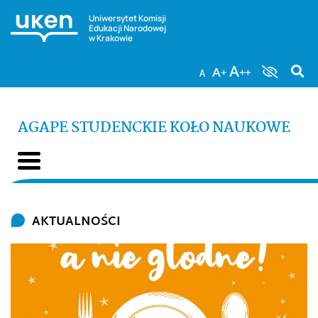
Uniwersytet Komisji
Edukacji Narodowej
w Krakowie
AGAPE STUDENCKIE KOŁO NAUKOWE
AKTUALNOŚCI